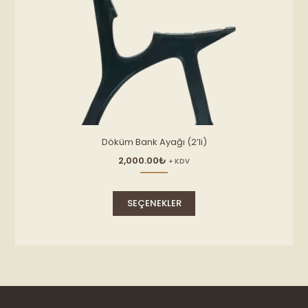
Döküm Bank Ayağı (2’li)
2,000.00
₺
+ KDV
Bu
ürünün
SEÇENEKLER
birden
fazla
varyasyonu
var.
Seçenekler
ürün
sayfasından