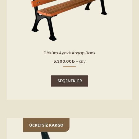
Döküm Ayaklı Ahşap Bank
5,300.00
₺
+ KDV
Bu
ürünün
SEÇENEKLER
birden
fazla
varyasyonu
var.
Seçenekler
ürün
sayfasından
ÜCRETSİZ KARGO
seçilebilir