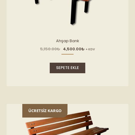
Ahşap Bank
Orijinal
Şu
5,150.00
₺
4,500.00
₺
+ KDV
fiyat:
andaki
5,150.00₺.
fiyat:
4,500.00₺.
SEPETE EKLE
ÜCRETSİZ KARGO