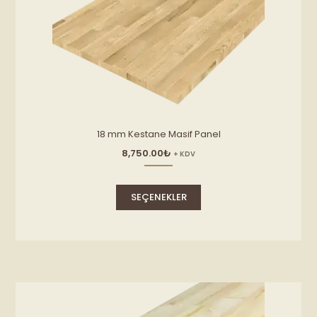
18 mm Kestane Masif Panel
8,750.00
₺
+ KDV
Bu
ürünün
SEÇENEKLER
birden
fazla
varyasyonu
var.
Seçenekler
ürün
sayfasından
seçilebilir