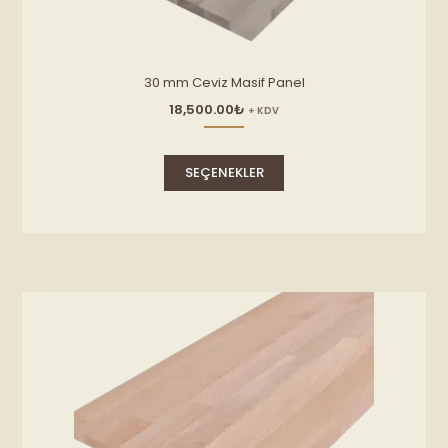
30 mm Ceviz Masif Panel
18,500.00
₺
+ KDV
Bu
ürünün
SEÇENEKLER
birden
fazla
varyasyonu
var.
Seçenekler
ürün
sayfasından
seçilebilir