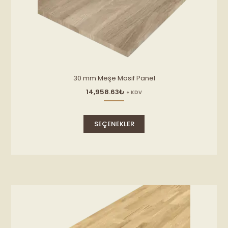
30 mm Meşe Masif Panel
14,958.63
₺
+ KDV
Bu
ürünün
SEÇENEKLER
birden
fazla
varyasyonu
var.
Seçenekler
ürün
sayfasından
seçilebilir