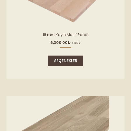
18 mm Kayın Masif Panel
6,300.00
₺
+ KDV
Bu
ürünün
SEÇENEKLER
birden
fazla
varyasyonu
var.
Seçenekler
ürün
sayfasından
seçilebilir