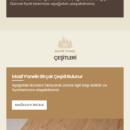
Güncel fiyat listemize aşağıdan ulaşabilirsiniz.
m
u
MASIF PANEL
ÇEŞITLERI
Masif Panelin Birçok Çeşidi Bulunur
Aşağıdaki ikonlara tıklayarak ürünle ilgili bilgi alabilir ve
fiyatlarımıza ulaşabilirsiniz.
MAĞAZAYI İNCELE