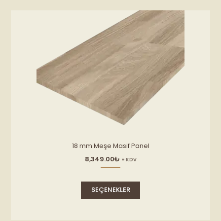
ürün
sayfasından
seçilebilir
18 mm Meşe Masif Panel
8,349.00
₺
+ KDV
Bu
ürünün
SEÇENEKLER
birden
fazla
varyasyonu