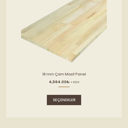
sayfasından
seçilebilir
18 mm Çam Masif Panel
4,564.00
₺
+ KDV
Bu
ürünün
SEÇENEKLER
birden
fazla
varyasyonu
var.
Seçenekler