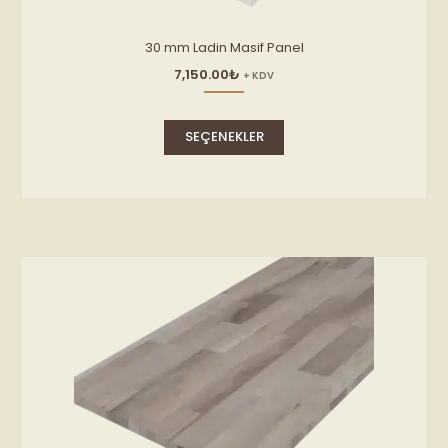
30 mm Ladin Masif Panel
7,150.00
₺
+ KDV
Bu
ürünün
SEÇENEKLER
birden
fazla
varyasyonu
var.
Seçenekler
ürün
sayfasından
seçilebilir