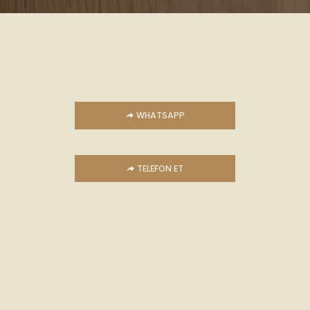
Doğrudan üreticiden masif panel fiyatları için
bize ulaşabilirsiniz!
WHATSAPP
TELEFON ET