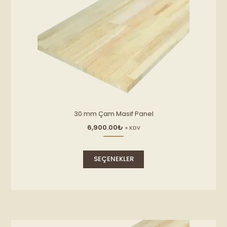
30 mm Çam Masif Panel
6,900.00
₺
+ KDV
Bu
ürünün
SEÇENEKLER
birden
fazla
varyasyonu
var.
Seçenekler
ürün