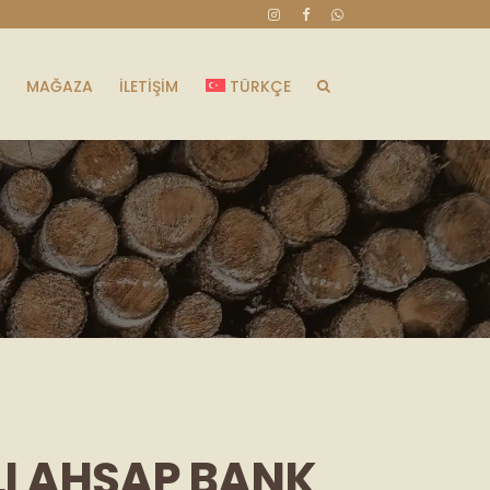
MAĞAZA
İLETIŞIM
TÜRKÇE
I AHŞAP BANK