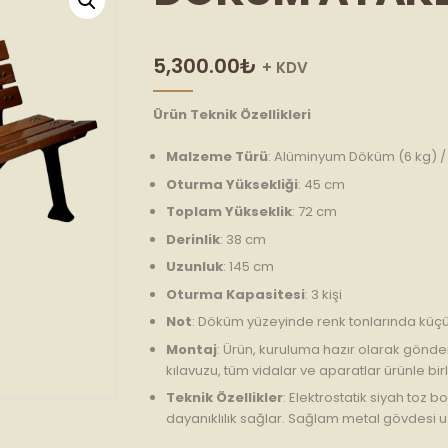
5,300.00
₺
+ KDV
Ürün Teknik Özellikleri
Malzeme Türü
: Alüminyum Döküm (6 kg) /
Oturma Yüksekliği
: 45 cm
Toplam Yükseklik
: 72 cm
Derinlik
: 38 cm
Uzunluk
: 145 cm
Oturma Kapasitesi
: 3 kişi
Not
: Döküm yüzeyinde renk tonlarında küçük f
Montaj
: Ürün, kuruluma hazır olarak gönder
kılavuzu, tüm vidalar ve aparatlar ürünle birli
Teknik Özellikler
: Elektrostatik siyah toz 
dayanıklılık sağlar. Sağlam metal gövdesi 