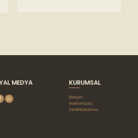
fazla
varyasyonu
var.
Seçenekler
ürün
sayfasından
seçilebilir
YAL MEDYA
KURUMSAL
İletişim
Hakkımızda
Sertifikalarımız