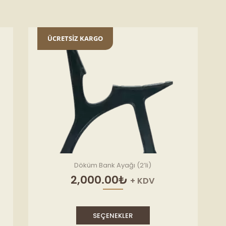
ÜCRETSİZ KARGO
Döküm Bank Ayağı (2’li)
2,000.00
₺
+ KDV
i
Bu
.00₺.
ürünün
SEÇENEKLER
birden