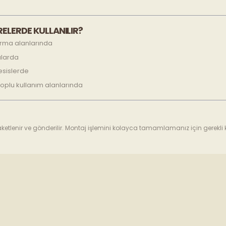
ELERDE KULLANILIR?
turma alanlarında
alarda
tesislerde
toplu kullanım alanlarında
etlenir ve gönderilir. Montaj işlemini kolayca tamamlamanız için gerekli 