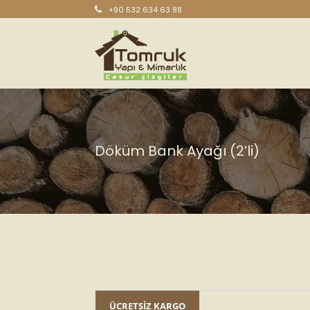
+90 532 634 63 88
Döküm Bank Ayağı (2’li)
ÜCRETSİZ KARGO