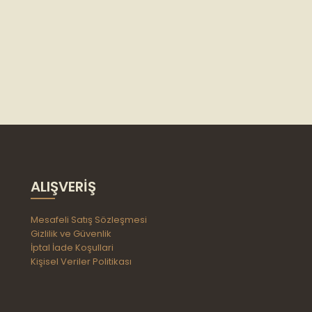
ALIŞVERIŞ
Mesafeli Satış Sözleşmesi
Gizlilik ve Güvenlik
İptal İade Koşullari
Kişisel Veriler Politikası