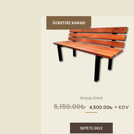
ÜCRETSİZ KARGO
Ahşap Bank
Orijinal
Şu
5,150.00
₺
+ KDV
4,500.00
₺
fiyat:
andak
5,150.00₺.
fiyat:
4,500
SEPETE EKLE