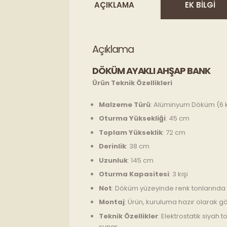
AÇIKLAMA
EK BILGI
Açıklama
DÖKÜM AYAKLI AHŞAP BANK
Ürün Teknik Özellikleri
Malzeme Türü
: Alüminyum Döküm (6 k
Oturma Yüksekliği
: 45 cm
Toplam Yükseklik
: 72 cm
Derinlik
: 38 cm
Uzunluk
: 145 cm
Oturma Kapasitesi
: 3 kişi
Not
: Döküm yüzeyinde renk tonlarında kü
Montaj
: Ürün, kuruluma hazır olarak gö
Teknik Özellikler
: Elektrostatik siyah
sunar.