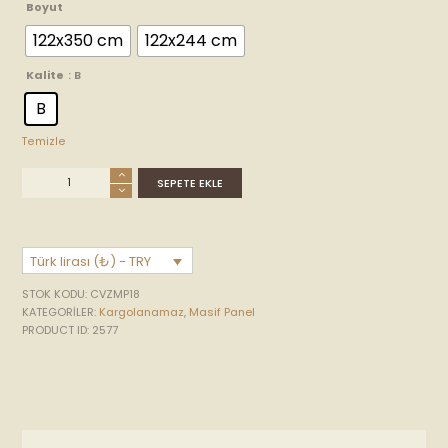
Boyut
122x350 cm
122x244 cm
Kalite
: B
B
Temizle
SEPETE EKLE
Türk lirası (₺) - TRY
STOK KODU:
CVZMP18
KATEGORILER:
Kargolanamaz
,
Masif Panel
PRODUCT ID:
2577