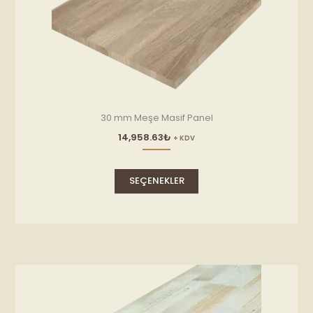
30 mm Meşe Masif Panel
14,958.63
₺
+ KDV
Bu
ürünün
SEÇENEKLER
birden
fazla
varyasyonu
var.
Seçenekler
ürün
sayfasından
seçilebilir