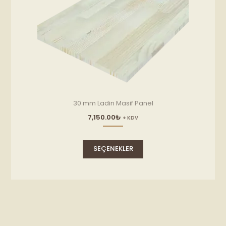
30 mm Ladin Masif Panel
7,150.00
₺
+ KDV
Bu
ürünün
SEÇENEKLER
birden
fazla
varyasyonu
var.
Seçenekler
ürün
sayfasından