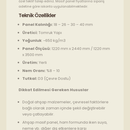
özel teklif talep ediniz. Masif panel fiyatlarına sipariş
adetine göre iskonto uygulanabilmektedir.
Teknik Özellikler
Panel Kalınlığı:
18 – 26 – 30 – 40 mm
Üretici:
Tomruk Yapı
Yoğunluk
: ~650 kg/m3
Panel Ölçüsü:
1220 mm x 2440 mm / 1220 mm
x 3500 mm
Üretim:
Yerli
Nem Oranı:
%8 – 10
Tutkal:
D3 (Çevre Dostu)
Dikkat Edilmesi Gereken Hususlar
Doğal ahşap malzemeler, çevresel faktörlere
bağlı olarak zaman içinde şekil değiştirebilir
veya çatlayabilir.
Ahşap masif panel, ham formunda iken suya,
neme vb. diğer dış etkenlere karşı