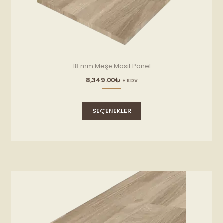
18 mm Meşe Masif Panel
8,349.00
₺
+ KDV
Bu
ürünün
SEÇENEKLER
birden
fazla
varyasyonu
var.
Seçenekler
ürün
sayfasından
seçilebilir