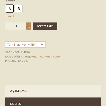
Kalite
: A
A
B
Temizle
SEPETE EKLE
Türk lirası (₺) - TRY
STOK KODU:
LMP18A
KATEGORILER:
Kargolanamaz
,
Masif Panel
PRODUCT ID:
2547
AÇIKLAMA
EK BILGI