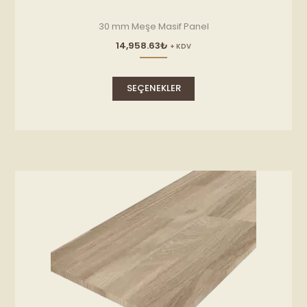
30 mm Meşe Masif Panel
14,958.63
₺
+ KDV
Bu
ürünün
SEÇENEKLER
birden
fazla
varyasyonu
var.
Seçenekler
ürün
sayfasından
seçilebilir