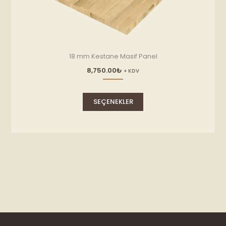
18 mm Kestane Masif Panel
8,750.00
₺
+ KDV
Bu
ürünün
SEÇENEKLER
birden
fazla
varyasyonu
var.
Seçenekler
ürün
sayfasından
seçilebilir