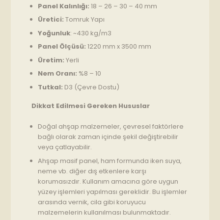
Panel Kalınlığı:
18 – 26 – 30 – 40 mm
Üretici:
Tomruk Yapı
Yoğunluk
: ~430 kg/m3
Panel Ölçüsü:
1220 mm x 3500 mm
Üretim:
Yerli
Nem Oranı:
%8 – 10
Tutkal:
D3 (Çevre Dostu)
Dikkat Edilmesi Gereken Hususlar
Doğal ahşap malzemeler, çevresel faktörlere
bağlı olarak zaman içinde şekil değiştirebilir
veya çatlayabilir.
Ahşap masif panel, ham formunda iken suya,
neme vb. diğer dış etkenlere karşı
korumasızdır. Kullanım amacına göre uygun
yüzey işlemleri yapılması gereklidir. Bu işlemler
arasında vernik, cila gibi koruyucu
malzemelerin kullanılması bulunmaktadır.