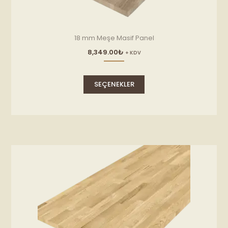
18 mm Meşe Masif Panel
8,349.00
₺
+ KDV
Bu
ürünün
SEÇENEKLER
birden
fazla
varyasyonu
var.
Seçenekler
ürün
sayfasından
seçilebilir