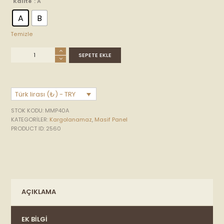
Kalite
: A
A
B
Temizle
SEPETE EKLE
Türk lirası (₺) - TRY
STOK KODU:
MMP40A
KATEGORILER:
Kargolanamaz
,
Masif Panel
PRODUCT ID:
2560
AÇIKLAMA
EK BILGI