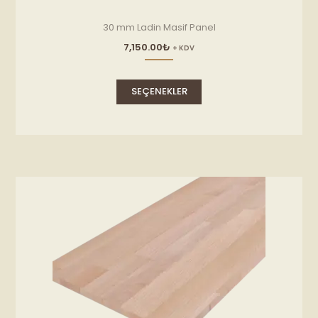
30 mm Ladin Masif Panel
7,150.00
₺
+ KDV
Bu
ürünün
SEÇENEKLER
birden
fazla
varyasyonu
var.
Seçenekler
ürün
sayfasından
seçilebilir