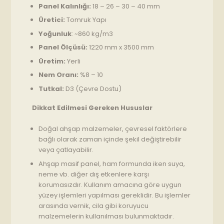
Panel Kalınlığı:
18 – 26 – 30 – 40 mm
Üretici:
Tomruk Yapı
Yoğunluk
: ~860 kg/m3
Panel Ölçüsü:
1220 mm x 3500 mm
Üretim:
Yerli
Nem Oranı:
%8 – 10
Tutkal:
D3 (Çevre Dostu)
Dikkat Edilmesi Gereken Hususlar
Doğal ahşap malzemeler, çevresel faktörlere
bağlı olarak zaman içinde şekil değiştirebilir
veya çatlayabilir.
Ahşap masif panel, ham formunda iken suya,
neme vb. diğer dış etkenlere karşı
korumasızdır. Kullanım amacına göre uygun
yüzey işlemleri yapılması gereklidir. Bu işlemler
arasında vernik, cila gibi koruyucu
malzemelerin kullanılması bulunmaktadır.