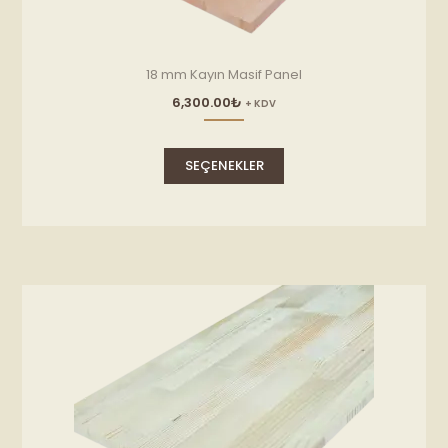
18 mm Kayın Masif Panel
6,300.00
₺
+ KDV
Bu
ürünün
SEÇENEKLER
birden
fazla
varyasyonu
var.
Seçenekler
ürün
sayfasından
seçilebilir