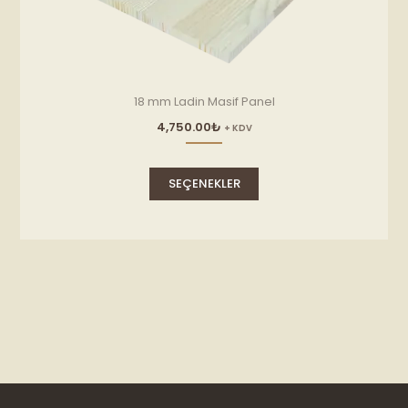
18 mm Ladin Masif Panel
4,750.00
₺
+ KDV
Bu
ürünün
SEÇENEKLER
birden
fazla
varyasyonu
var.
Seçenekler
ürün
sayfasından
seçilebilir